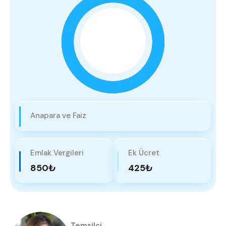
Anapara ve Faiz
Emlak Vergileri
Ek Ücret
850₺
425₺
Temsilci