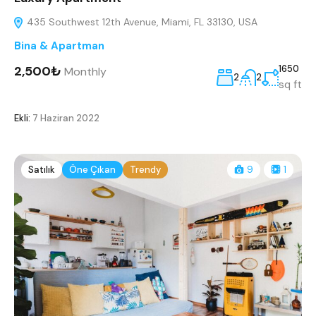
435 Southwest 12th Avenue, Miami, FL 33130, USA
Bina & Apartman
2,500₺
1650
Monthly
2
2
sq ft
Ekli:
7 Haziran 2022
Satılık
Öne Çıkan
Trendy
9
1