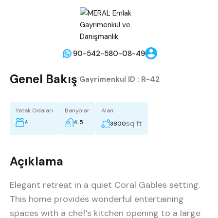
90-542-580-08-49
Genel Bakış
|
Gayrimenkul ID :
R-42
Yatak Odaları
Banyolar
Alan
4
4.5
sq ft
3800
Açıklama
Elegant retreat in a quiet Coral Gables setting.
This home provides wonderful entertaining
spaces with a chef’s kitchen opening to a large