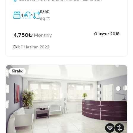
9350
4
4
sq ft
4,750₺
Oluştur 2018
Monthly
Ekli:
11 Haziran 2022
Kiralık