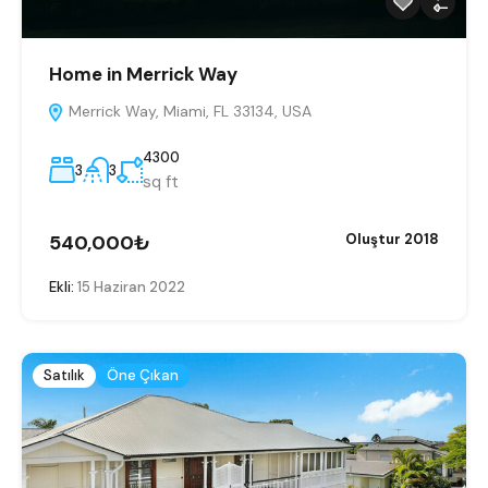
Home in Merrick Way
Merrick Way, Miami, FL 33134, USA
4300
3
3
sq ft
540,000₺
Oluştur 2018
Ekli:
15 Haziran 2022
Satılık
Öne Çıkan