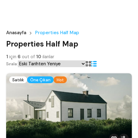
Anasayfa
Properties Half Map
Properties Half Map
1
için
6
out of
10
ilanlar
Sırala:
Satılık
Öne Çıkan
Hot