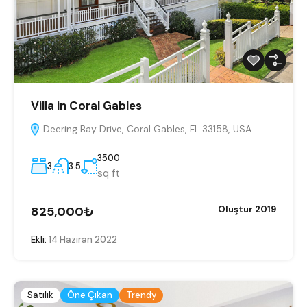
Villa in Coral Gables
Deering Bay Drive, Coral Gables, FL 33158, USA
3500
3
3.5
sq ft
825,000₺
Oluştur 2019
Ekli:
14 Haziran 2022
Satılık
Öne Çıkan
Trendy