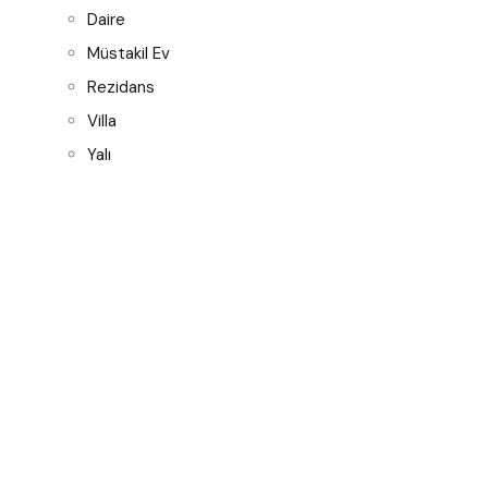
Daire
Müstakil Ev
Rezidans
Villa
Yalı
Notice
: WP_Scripts::add işlevi
yanlış
çağrıldı. "lightbox-google-