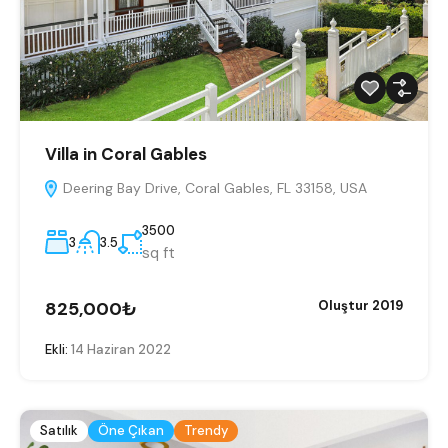
Villa in Coral Gables
Deering Bay Drive, Coral Gables, FL 33158, USA
3500
3
3.5
sq ft
825,000₺
Oluştur 2019
Ekli:
14 Haziran 2022
Satılık
Öne Çıkan
Trendy