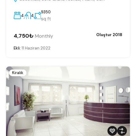
9350
4
4
sq ft
4,750₺
Oluştur 2018
Monthly
Ekli:
11 Haziran 2022
Kiralık