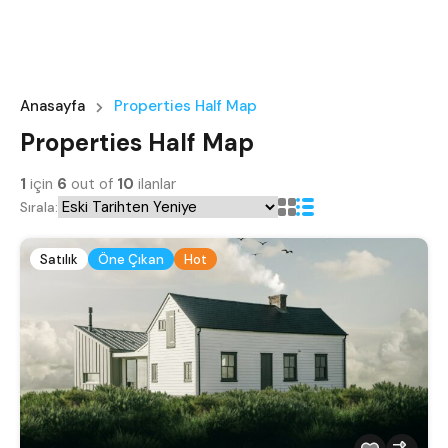
Anasayfa
Properties Half Map
Properties Half Map
1
için
6
out of
10
ilanlar
Sırala:
Satılık
Öne Çıkan
Hot