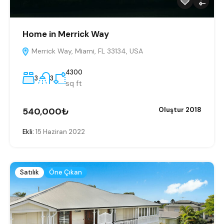
Home in Merrick Way
Merrick Way, Miami, FL 33134, USA
4300
3
3
sq ft
540,000₺
Oluştur 2018
Ekli:
15 Haziran 2022
Satılık
Öne Çıkan