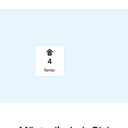
4
,
İlanlar